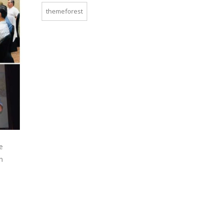
themeforest
e
n