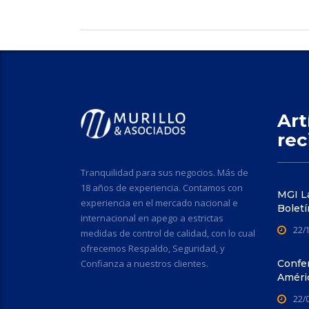
Art
rec
Tranquilidad para sus negocios. Más de
18 años de experiencia. Contamos con
MGI La
experiencia en el mercado nacional e
Boletí
internacional en apego a estrictas
22/
medidas de control de calidad, con lo cual
ofrecemos Respaldo, Seguridad, y
Confianza a nuestros clientes.
Confer
Améri
22/