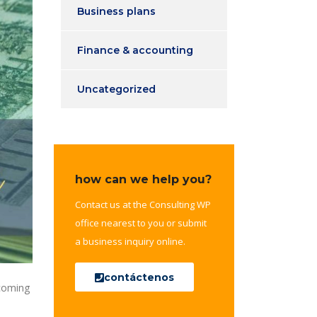
Business plans
Finance & accounting
Uncategorized
how can we help you?
Contact us at the Consulting WP
office nearest to you or submit
a business inquiry online.
contáctenos
 coming