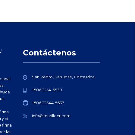
Contáctenos
San Pedro, San José, Costa Rica.
cional
es,
+506 2234-5530
ldwide
sus
+506 22344-5637
firma
info@murillocr.com
 y ni
a firma
or las